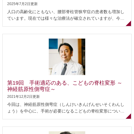
2025年7月2日更新
人口の高齢化にともない、腰部脊柱管狭窄症の患者数も増加し
ています。現在では様々な治療法が確立されていますが、今回
は、従来法よりも侵襲が少ない手術法である内視鏡手術につい
て、国際医療福祉大学整形外科学 教授の江幡重人先生にお話を
うかがいます。江幡先生は日本整形外科学会 内視鏡手術技術認
定として2,200例を超える脊椎内視鏡の手術経験を持つスペシャ
リストです。 腰部脊柱管狭窄症とは 腰部脊柱管狭窄症に対する
手術治療 手術の適応となる状態 脊椎内視鏡手術の実際 手術後
の経過 内視鏡手術の課題と展望 おわりに 腰部脊柱管狭窄症と
は 腰椎の神経が通っているトンネル、つまり脊柱管が狭くなっ
て馬尾神経や神経根が圧迫される病気です。主な症状は、下肢
第19回 手術適応のある、こどもの脊柱変形 ～
の痛み、しびれです。そして、その痛みやしびれによる間欠性
神経筋原性側弯症～
跛行（かんけつせいはこう）が特徴的な症状です。間欠性跛行
2021年12月2日更新
とは、歩行すると下肢に痛みやしびれが出て立ち止ま...
今回は、神経筋原性側弯症（しんけいきんげんせいそくわんし
ょう）を中心に、手術が必要になるこどもの脊柱変形につい
て、神戸市にある独立行政法人国立病院機構 神戸医療センター
院長の宇野 耕吉（こうき）先生にお話をうかがいます。宇野先
生はこれまでに3,000例を超える脊柱変形手術の経験をもち、現