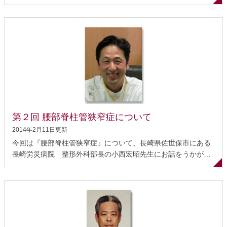
建(たてる)先生にお話をうかがいました。 この病院では、年間
３００例の脊椎手術が行われ、特に、顕微鏡を使用した脊椎の
低侵襲手術において、国内はもとより世界でも高い評価を受け
ています。 低侵襲手術とは 筋肉を温存する低侵襲の脊椎手術
筋肉を温存することのメリット この手術法の課題 まとめ 低侵
襲手術とは 低侵襲とは、文字通り患者さんへの”侵襲が少な
い”という意味ですが、その根底にあるのは「患者さんに対する
畏敬の念」「人間に対する畏敬の念」だと思っています。 当然
のことながら、手術を始めたばかりの頃と経験を積んでからと
では、医師の技術に差がでてきます。医師として成長すれば、
手術時間も短くなり、傷も小さ くなり、余計な所を切らずに目
第２回 腰部脊柱管狭窄症について
的を達することができるように...
2014年2月11日更新
今回は『腰部脊柱管狭窄症』について、長崎県佐世保市にある
長崎労災病院 整形外科部長の小西宏昭先生にお話をうかがい
ました。 長崎労災病院では、通常の脊椎手術を年間700例、内
視鏡を使用した脊椎手術を年間122例（いずれも2007年度）の
実績を持つ全国でも有数の病院です。 腰部脊柱管狭窄症とは 症
状 保存的治療（保存療法） 手術治療 手術の方法 手術後の生活
手術を受けられる前に 腰部脊柱管狭窄症とは 腰部脊柱管狭窄症
は、主に腰の神経、つまり馬尾《ばび》と神経根《しんけいこ