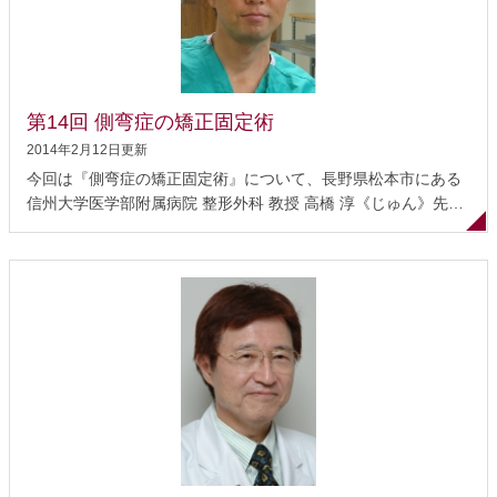
り（後弯症）とは 背骨（脊柱）は、前後の方向から見るとほぼ
真っ直ぐで、横から見ると首（頚椎）、胸（胸椎）、腰（腰
椎）の部分でそれぞれ前後に弯曲しています（図1）。頚椎と腰
椎が前弯といって前に出た形、胸椎が後弯といって後ろに出た
形です。この弯曲によって、しなやかなバネのような感じで上
第14回 側弯症の矯正固定術
体を前に倒したりすることができるのです。 この背骨（脊...
2014年2月12日更新
今回は『側弯症の矯正固定術』について、長野県松本市にある
信州大学医学部附属病院 整形外科 教授 高橋 淳《じゅん》先生
にお話を伺いました。高橋先生は日本脊椎脊髄病学会の評議員
であり、日本側弯症学会の幹事を務められる側弯症治療のスペ
シャリストです。 側弯症とは どのようにして発見されるのか？
どのような経過をたどるのか？ 治療について より安全で侵襲の
少ない矯正固定術 術後の経過 側弯症の手術治療について 側弯
症と言われたら 側弯症とは 背骨が柱状につながった状態を脊柱
と呼んでいます。正常の脊柱は、前あるいは後ろから見るとほ
ぼまっすぐです。これに対し、脊柱が横に曲がり、脊柱自体の
ねじれを伴う疾患が側弯症です。 側弯症の大部分は原因不明の
特発性側弯症で、学童期の後半から思春期に発生します。弯曲
の程度は国際的な指標である「コブ角（Cobb角）」を用いて診
断し、コブ角10度以上が「側弯あり」とされ...