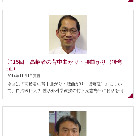
間板摘出術）」について、国保小見川総合病院 整形外科部長の
清水純人先生にお話を伺います。清水先生は認定脊椎内視鏡下
手術・技術認定医であり、これまでに3,000例を超えるPELDの
経験を持つスペシャリストです。 腰椎椎間板ヘルニアと治療 腰
椎椎間板ヘルニアの手術治療 内視鏡を使ったヘルニア摘出術
PELDの特徴 PELDの展望と期待 課題 －医師のテクニックが
重要－ 腰椎椎間板ヘルニアと治療 1.腰椎椎間板ヘルニア 椎間
板は、脊椎を構成する椎骨と椎骨の間にあり、背骨にかかる衝
撃をやわらげる役割をしています。その中心は髄核（ずいか
く）とよばれるゼリー状の組織で、その周辺を線維の層（線維
第15回 高齢者の背中曲がり・腰曲がり（後弯
輪：せんいりん）が取り囲んでいます。この髄核や線維輪が脊
症）
椎の後方にはみ出して神経（...
2014年11月1日更新
今回は『高齢者の背中曲がり・腰曲がり（後弯症）』につい
て、自治医科大学 整形外科学教授の竹下克志先生にお話を伺い
ました。竹下先生は日本脊椎脊髄病学会の理事であり、日本側
弯症学会幹事、日本運動器科学会（旧日本運動器リハビリテー
ション学会）評議員を務められるスペシャリストです。 背中曲
がり・腰曲がり（後弯症）とは 高齢者の背中曲がり・腰曲がり
（後弯症）の原因 女性に多い病気 症状 診断 内臓への影響：逆
流性食道炎 治療 手術を受ける前に まとめ 背中曲がり・腰曲が