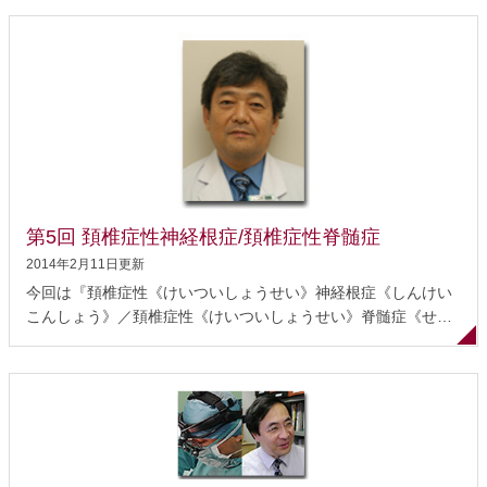
年間約 800例で、そのうちMISはおよそ6割という富山県高岡市
にある高岡整志会《たかおかせいしかい》病院 診療部長の中野
恵介《なかの けいすけ》先生にお話を伺いました。 脊椎手術に
おけるMISとは MIS手術の実際 効果（従来法との比較） 適応
今後の展望と課題 脊椎手術におけるMISとは MISの条件 1. 病巣
周辺の組織のダメージが最小限 2. 術後の痛みが少ない 3. 結果
が従来法に劣らない 4. 従来法より合併症が多くない 5. 早期離
床、早期退院、早期社会復帰ができる 6. 費用対効果が高い 7.
小さな傷で正確な手術 脊椎以外の手術と同じですが、私は7つ
の条件があると思います。 ...
第5回 頚椎症性神経根症/頚椎症性脊髄症
2014年2月11日更新
今回は『頚椎症性《けいついしょうせい》神経根症《しんけい
こんしょう》／頚椎症性《けいついしょうせい》脊髄症《せき
ずいしょう》』について、神戸市にある神戸労災病院 副院長
の鷲見正敏《すみまさとし》先生にお話をうかがいました。こ
の病院は、「脊椎外科」、「手の外科」の専門病院として発展
し、脊椎手術においては、年間308件（頚椎125件、腰椎158
件、胸椎25件）の実績（いずれも2008年度）を持つ全国でも有
数の病院です。 頚椎症とは 症状 脊髄と神経根の違い 頚椎症性
神経根症の治療 頚の姿勢と神戸枕 頚椎症性脊髄症の治療 手術