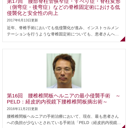
第17回 腰部脊柱管狭窄症・すべり症・脊柱変形
経（神経根）が圧迫されて手のしびれや痛み、あるいは麻痺が
（側弯症・後弯症）などの脊椎固定術における低
生じたりする（頚椎症性神経根症）病気です。 主な原因は、加
侵襲化と安全性の向上
齢に伴って首の骨（椎骨）が...
2017年6月13日更新
近年、脊椎手術においても低侵襲化が進み、インストゥルメン
テーションを行うような脊椎固定術についても、患者さんへの
負担が少ない手術法が開発されています。さらに、高度先端医
療機器の導入によって、脊椎手術の安全性も向上しています。
今回は東海大学医学部外科学系整形外科学 准教授の酒井大輔先
生にお話をうかがいました。 腰椎固定の低侵襲手術 1.経皮的椎
弓根スクリュー法 2.低侵襲腰椎前方進入椎体間固定術 脊椎手術
の安全性の向上 医療安全に対する医療者側の姿勢 主治医との信
頼関係が重要 最後に 腰椎固定の低侵襲手術 脊椎手術では、手
術する椎骨の部位（脊髄の前方か後方か）、手術の範囲や脊椎
の部位（頚椎、胸椎、腰椎、仙椎）、患者さんの状態等を考慮
第16回 腰椎椎間板ヘルニアの最小侵襲手術 ～
して、手術法や進入方法が決まります。進入法（アプローチ）
PELD：経皮的内視鏡下腰椎椎間板摘出術～
には後方アプローチと前方アプローチがありますが、それぞれ
2016年11月2日更新
にメリットデメリットがあります。 後方アプローチは...
腰椎椎間板ヘルニアの手術治療において、現在、最も患者さん
への負担が少ないとされている手術法「PELD（経皮的内視鏡椎