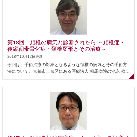
在も年間約150例の側弯症手術を行う脊柱変形治療のスペシャ
リストです。 こどもの側弯症を引き起こす病気 神経筋原性側弯
症 診断の課題 小児側弯症治療の考え方と手術のタイミング 手
術の適応となる状態 手術の実際 手術の効果 おわりに ～ご家族
のかたへ～ こどもの側弯症を引き起こす病気 こどもの側弯症の
およそ7-8割は特発性（＝原因がわからない）側弯症です。この
第18回 頚椎の病気と診断されたら ～頚椎症・
特発性側弯症については、最近の研究で原因とされる遺伝子が
後縦靭帯骨化症・頚椎変形とその治療～
いくつか見つかっていますが、それでも発症の5-6％しか説明が
2018年10月12日更新
つかず、遺伝子以外の...
今回は、手術治療の対象となるような頚椎の病気とその手術方
法について、京都市上京区にある医療法人 相馬病院の池永 稔
先生にお話をうかがいます。池永先生はこれまでに4,000例を超
える脊椎手術を経験し、年間約50例の頚椎手術を行うスペシャ
リストです。 頚椎に問題を生じる病気 症状 —頚髄に影響が出
た場合— 治療 前方からの手術の実際 手術を受けるタイミング
手術後の経過について 頚椎症と診断されたら 頚椎に問題を生じ
る病気 治療の対象となる主な頚椎の病気として、頚椎症、後縦
靭帯骨化症、頚椎変形などがあります。 頚椎症は、頚椎の中を
通る神経（脊髄）が圧迫されて手足の動きが悪くなったり（頚
椎症性脊髄症・頚部脊髄症）、脊髄から左右に枝分かれする神