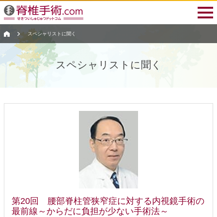
スペシャリストに聞く
スペシャリストに聞く
第20回 腰部脊柱管狭窄症に対する内視鏡手術の
最前線～からだに負担が少ない手術法～