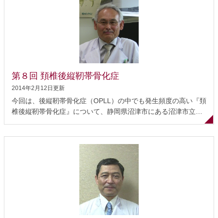
割 整形外科の治療 手術治療の適応と方法 その他の治療 まとめ
転移性脊椎腫瘍とは 転移性脊椎腫瘍とは、悪性腫瘍が脊椎に転
移したものをいいます。悪性腫瘍には、胃や肺などの臓器にで
きる「がん」や、「肉腫」、「白血病」などがありますが、転
移性脊椎腫瘍のほとんどが「がん」からの転移によるもので
す。 がんで亡くなる症例のおよそ30％に骨への転移があると言
われており、その中で最も多いのが脊椎への転移です。頚椎か
第８回 頚椎後縦靭帯骨化症
ら仙椎まで脊椎のどの部分でも起 こりますが、頻度としては腰
2014年2月12日更新
椎が多いです。ですから、患者さんの訴えとしては、...
今回は、後縦靭帯骨化症（OPLL）の中でも発生頻度の高い『頚
椎後縦靭帯骨化症』について、静岡県沼津市にある沼津市立病
院 整形外科部長の望月《もちづき》眞人《まこんど》先生にお
話をうかがいました。この病院では脊椎手術を年間250件（平
成20年度）行い、頚椎後縦靭帯骨化症の治療において積極的に
前方固定術を行っている全国でも有数の病院です。 後縦靭帯骨
化症（OPLL）とは 治療について 検査と診断 転倒には注意が必
要 手術の適応 頚椎後縦靭帯骨化症の手術治療 おわりに 後縦靭
帯骨化症（OPLL）とは 頚椎の後縦靭帯の後ろには脊髄があり
ます。骨化・増大した後縦靭帯によって脊髄が障害されると、
最初は手のしびれ、次には手の使い辛さ、歩くことに困 難を感