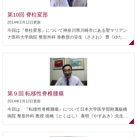
す。そして、腰椎は前屈、後屈、そして若干の側屈および回旋
運動を行うことができます。脊椎の中には脊柱管という脊髄神
第10回 脊柱変形
経が通る管（空間）がありますが、その管は、腰を前屈して
も、後屈しても、回旋しても、常に温存された状態にあるのが
2014年2月12日更新
正常です。腰椎固定術が必...
今回は『脊柱変形』について神奈川県川崎市にある聖マリアン
ナ医科大学病院 整形外科 准教授の笹生《ささお》 豊《ゆた
か》先生にお話を伺いました。笹生先生は日本側弯症学会の指
定医であり、脊柱変形のスペシャリストです。 脊柱変形とは 特
発性側弯症 側弯症の手術治療について 成人の側弯症治療 側弯
症と診断されたら 脊柱変形とは 脊柱変形とは、正常な脊柱のア
ライメント（椎骨の配列）から逸脱した状態をいいます。脊柱
は、正面あるいは背面から見るとほぼまっすぐで、横から見る
とカーブ（弯曲）しています。これを生理的弯曲といいます。
この弯曲が異常であったり、正面から見て側方（横）に弯曲し
第９回 転移性脊椎腫瘍
たりする状態を脊柱変形といいま す。 脊椎の生理的弯曲は、頚
2014年2月12日更新
椎が約20度の前弯（前方に凸型）、胸椎が約20～40度の後弯
今回は、『転移性脊椎腫瘍』について日本大学医学部附属板橋
（後方に凸型）、腰椎が約35～60度の前弯（前方に凸型）と 言
病院 整形外科 教授 徳橋《とくはし》 泰明《やすあき》先生に
われています。これらの数値から逸脱している...
お話を伺いました。徳橋先生は、転移性脊椎腫瘍の治療指針と
して日本および海外で使用されている「徳橋スコア」を開発さ
れたスペシャリストです。 転移性脊椎腫瘍とは 整形外科医の役