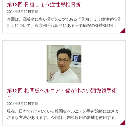
第13回 骨粗しょう症性脊椎骨折
2014年2月12日更新
今回は、高齢者に多い骨折の1つである『骨粗しょう症性脊椎骨
折』について、東京都千代田区にある三楽病院の脊椎脊髄セン
ター長 佐野《さの》 茂夫《しげお》先生にお話を伺いました。
佐野先生は日本脊椎脊髄病学会の指導医であり、これまでに約
2,700例以上の脊椎インストゥルメンテーション手術経験を持つ
スペシャリストです。 骨粗しょう症性脊椎骨折とは 症状 診断
治療 高齢者の脊椎手術 退院後に気をつけること まとめ 骨粗し
ょう症性脊椎骨折とは 骨粗しょう症というのは、骨の強度が低
下してもろくなり、容易に骨折を起こす病気です。それによっ
て起こる骨折が骨粗しょう症性骨折です。骨折が起こ りやすい
部位は、転んだ時に手をついて骨折する「手首」、「太ももの
付け根（大腿骨頚部骨折）」、そして「脊椎」です。 骨粗しょ
第12回 椎間板ヘルニア～傷が小さい顕微鏡手術
う症性脊椎骨折には、椎体がつぶれるだけの「圧迫骨折」と、
～
骨片がはじかれて後方に飛び出す「破裂骨折」...
2014年2月12日更新
現在、日本で行われている椎間板ヘルニアの手術治療にはさま
ざまな方法があります。今回は、内視鏡用の器械を使用するこ
とで”傷が小さい顕微鏡手術”を行っている石川県かほく市の藤