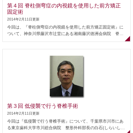
第４回 脊柱側弯症の内視鏡を使用した前方矯正
の適応を見極めることが重要 手術の実際 脊髄専門医を受診する
固定術
ことが大切 頚椎症《けいついしょう》とは 頚椎は年齢とともに
変化します。椎間板が弾力を失ってクッションとしての役割が
2014年2月11日更新
果たせなくなり、椎骨と椎骨がこすれ合って変形したり、骨の
今回は、『脊柱側弯症の内視鏡を使用した前方矯正固定術』に
並び方が変わったりします。このように、「頚...
ついて、神奈川県藤沢市辻堂にある湘南藤沢徳洲会病院 脊
椎・側弯症外科センター長 副院長の江原(えばら)宗平(そうへ
い)先生にお話をうかがいました。 この病院では、手術の安全
性を確実に実現獲得するためのコンピューター支援手術や、脊
柱側弯症に対する内視鏡を利用した小切開での手術など高度か
つ最先端の脊椎手術を行っている日本でも有数の病院です。 ア
プローチ（進入）方法と矯正固定術 内視鏡を使用した前方矯正
固定術の開発 手術の実際 主なメリット 合併症について 術後の
経過 内視鏡を使用した胸椎矯正固定術の適応 問題点と課題 自
信を持って薦められる手術 アプローチ（進入）方法と矯正固定
術 脊椎を手術する際には、後方アプローチと前方アプローチと
第３回 低侵襲で行う脊椎手術
いう進入方法があります。 後方アプローチは、背中の皮膚を切
開して脊椎に到達する方法です。一方、前方アプロー...
2014年2月11日更新
今回は『低侵襲で行う脊椎手術』について、千葉県市川市にあ
る東京歯科大学市川総合病院 整形外科部長の白石(しらいし)