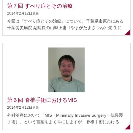
じる、さらにひどくなればおしっこも上手くコントロールでき
第７回 すべり症とその治療
なくなる、という症状が出てきます。このような症状が出る人
もいれば、まったく症状が出 ない人も大勢...
2014年2月12日更新
今回は『すべり症とその治療』について、千葉県市原市にある
千葉労災病院 副院長の山縣正庸《やまがたまさつね》先 生にお
話をうかがいました。この病院では、脊椎手術を年間430件行
い、そのうち腰椎手術は357件（いずれも平成20年）の実績を
持つ全国でも有数の病 院です。また、整形外科部長でもある山
縣先生は、専門医が評価する「ベストドクターズ イン ジャパン
2008-2009、2010-2011」に選ばれた脊椎外科の名医です。 す
べり症とは 症状 診断 保存的治療 手術の適応 手術の方法 合併
症 術後の経過 信頼できる医師とともに最適な治療を すべり症
とは 腰椎は第1腰椎から第5腰椎まであり、正面から見ても横か
ら見てもきれいに並んでいます。通常は簡単にずれたりしない
ようになっていますが、椎間関節 と呼ばれる背骨の関節が壊れ
てしまったり、椎間板の異常などによって骨がずれてしまうこ
第６回 脊椎手術におけるMIS
とがあります。これ...
2014年2月12日更新
外科治療において「MIS（Minimally Invasive Surgery＝低侵襲
手術）」という言葉をよく耳にしますが、脊椎手術における
MISとはどのようなものなのでしょうか。今回は、脊椎手術が