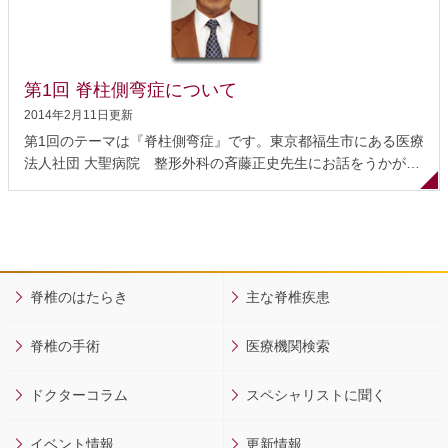
ん》という神経の通り道が狭くなるような状態です。その原因
には様々なものがありますが、多くは加齢に伴う変化によるも
のです。例えば、神経の近くにある椎間板の膨隆や、椎間関節
《ついかんかんせつ》にできた骨棘《こつきょく》（骨が棘状
第1回 脊柱側弯症について
に変性したもの）などが神経の通り道を狭くすることがありま
2014年2月11日更新
す。 また、すべり症（特に腰椎変性すべり症）は...
第1回のテーマは『脊柱側弯症』です。東京都福生市にある医療
法人社団 大聖病院 整形外科の斉藤正史先生にお話をうかがい
ました。 脊柱側弯症とは 特発性側弯症について 健康への影響
治療について 装具の効果について 手術療法の適応は？ より侵
襲の少ない手術 手術後の日常生活について 脊柱側弯症とは 正
常な脊柱は、正面あるいは背面から見るとほぼまっすぐに伸び
ていますが、横から見ると前後にカーブしています（生理的弯
曲(せいりてきわんきょく)といいます）。この弯曲が異常であ
脊椎のはたらき
主な脊椎疾患
ったり、脊柱が側方（横）に弯曲したりすることを脊柱変形
（せきちゅうへんけい）といいます。 脊柱変形は、脊柱がねじ
脊椎の手術
医療機関検索
れながら横に弯曲していく側弯症、後方に凸に曲がってくる後
弯（こうわん）症、そして、側弯と後弯が合併した後側弯（こ
ドクターコラム
スペシャリストに聞く
うそくわん）症の３つに分けられます。外来にみえる患者さん
の多くは、いわゆる側弯症で、原因のわからない特発性側...
イベント情報
更新情報