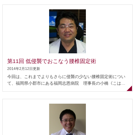
田整形外科クリニック 院長の藤田拓也先生にお話を伺いまし
た。 藤田先生は日本脊椎脊髄病学会の指導医であり、2001年に
この手術法を導入して以来1,000例以上の経験を持つ脊椎外科の
スペシャリストです。 椎間板ヘルニアとは 椎間板ヘルニアの手
術治療 ヘルニア摘出術 傷が小さい顕微鏡手術とは 手術の特徴
椎間板ヘルニアの手術を受ける前に 椎間板ヘルニアとは 脊椎
は、椎骨（ついこつ）と呼ばれる骨が連結したものです。椎間
板は、椎骨と椎骨の間にあって、衝撃をやわらげるクッション
の役割をしています。椎間 板の中心は髄核（ずいかく）と呼ば
第11回 低侵襲でおこなう腰椎固定術
れるゼリー状の組織で、その周辺を線維の層（線維輪＝せんい
りん）...
2014年2月12日更新
今回は、これまでよりもさらに侵襲の少ない腰椎固定術につい
て、福岡県小郡市にある福岡志恩病院 理事長の小橋《こは
し》 芳浩《よしひろ》 先生にお話を伺いました。小橋先生は脊
椎脊髄病指導医であり、年間200例の脊椎手術（低侵襲による
腰椎固定術70例）をこなすスペシャリストです。 腰椎固定術
低侵襲手術（MIS＝Minimally Invasive Surgery）とは 低侵襲に
よる腰椎固定術の実際 従来の手術法との違い まとめ 腰椎固定
術 1.適応となる状態 脊椎には生理的弯曲と呼ばれる前後のカー
ブがあり、腰椎では、前弯（お腹側に凸型にカーブ）していま