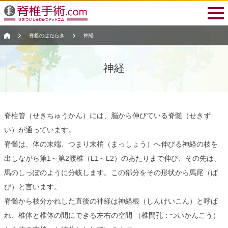
脊椎のはたらき
神経
神経
脊柱管（せきちゅうかん）には、脳から伸びている脊髄（せきず
い）が通っています。
脊髄は、体の末端、つまり末梢（まっしょう）へ伸びる神経の枝を
出しながら第1～第2腰椎（L1～L2）のあたりまで伸び、その先は、
馬のしっぽのように分岐します。この部分をその形状から馬尾（ば
び）と言います。
脊髄から枝分かれした直後の神経は神経根（しんけいこん）と呼ば
れ、椎体と椎体の間にできる左右の空間 （椎間孔：ついかんこう）