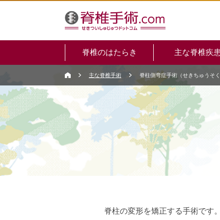
脊椎のはたらき
主な脊椎疾
主な脊椎手術
脊柱側弯症手術（せきちゅうそ
脊柱の変形を矯正する手術です