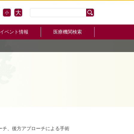
大
小
イベント情報
医療機関検索
）
ーチ、後方アプローチによる手術