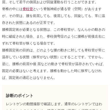
屈、そして若干の側屈および回旋運動を行うことができます。
脊椎の中には
脊柱管
という脊髄神経が通る管（空間）があります
が、その管は、腰を前屈しても、後屈しても、回旋しても、常に温
存された状態にあるのが正常です。
腰椎固定術が必要となる状態は、この脊柱管が、なんらかの動きの
時に破綻された場合、また、脊柱側弯症のように腰椎が前後左右に
ずれて脊柱管が狭くなる場合です。
腰椎固定術の目的は、どのような腰の動きに対しても脊柱管が常に
温存している状態（狭窄がない状態）にすることです。ですから、
逆に、腰椎の前屈や後 屈などの動きで脊柱管が温存されていれば、
固定の必要はないと考えます。腰椎を動かした時に狭窄しなけれ
ば、固定術の適応とはなりません。
診断のポイント
レントゲンの動態撮影で確認します。通常のレントゲンではわ