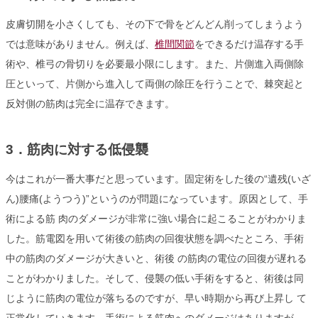
皮膚切開を小さくしても、その下で骨をどんどん削ってしまうよう
では意味がありません。例えば、
椎間関節
をできるだけ温存する手
術や、椎弓の骨切りを必要最小限にします。また、片側進入両側除
圧といって、片側から進入して両側の除圧を行うことで、棘突起と
反対側の筋肉は完全に温存できます。
3．筋肉に対する低侵襲
今はこれが一番大事だと思っています。固定術をした後の“遺残(いざ
ん)腰痛(ようつう)”というのが問題になっています。原因として、手
術による筋 肉のダメージが非常に強い場合に起こることがわかりま
した。筋電図を用いて術後の筋肉の回復状態を調べたところ、手術
中の筋肉のダメージが大きいと、術後 の筋肉の電位の回復が遅れる
ことがわかりました。そして、侵襲の低い手術をすると、術後は同
じように筋肉の電位が落ちるのですが、早い時期から再び上昇し て