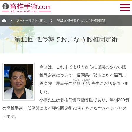
スペシャリストに聞く
第11回 低侵襲でおこなう腰椎固定術
第11回 低侵襲でおこなう腰椎固定術
今回は、これまでよりもさらに侵襲の少ない腰
椎固定術について、福岡県小郡市にある福岡志
こはし
よしひろ
恩病院 理事長の
小橋
芳浩
先生にお話を伺いま
した。
小橋先生は脊椎脊髄病指導医であり、年間200例
の脊椎手術（低侵襲による腰椎固定術70例）をこなすスペシャリス
トです。