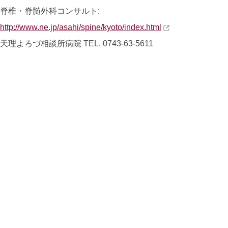
脊椎・脊髄外科コンサルト:
http://www.ne.jp/asahi/spine/kyoto/index.html
天理よろづ相談所病院
TEL. 0743-63-5611