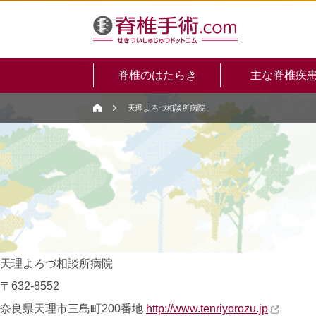
脊椎のはたらき
主な脊椎疾
天理よろづ相談所病院
天理よろづ相談所病院
〒632-8552
奈良県天理市三島町200番地
http://www.tenriyorozu.jp